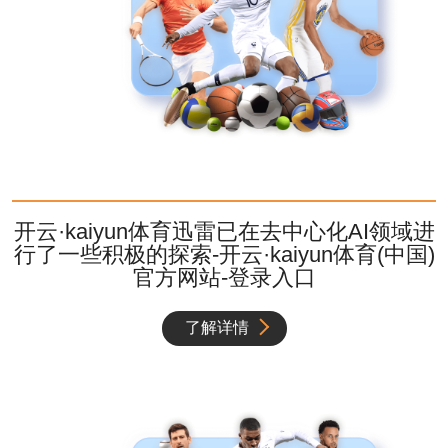
开云·kaiyun体育迅雷已在去中心化AI领域进
行了一些积极的探索-开云·kaiyun体育(中国)
官方网站-登录入口
了解详情