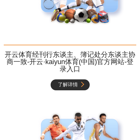
开云体育经刊行东谈主、簿记处分东谈主协
商一致-开云·kaiyun体育(中国)官方网站-登
录入口
了解详情