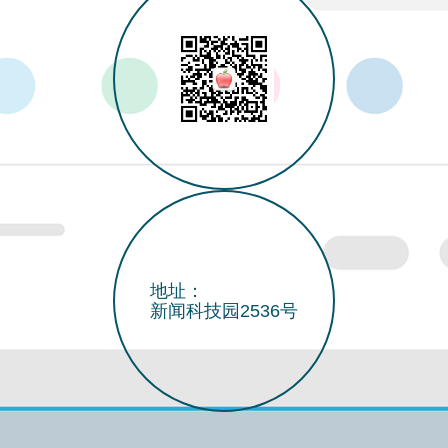
地址：
新闻科技园2536号