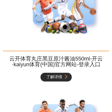
云开体育丸庄黑豆原汁酱油550ml-开云
·kaiyun体育(中国)官方网站-登录入口
了解详情