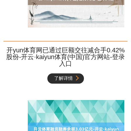
开yun体育网已通过巨额交往减合手0.42%
股份-开云·kaiyun体育(中国)官方网站-登录
入口
了解详情