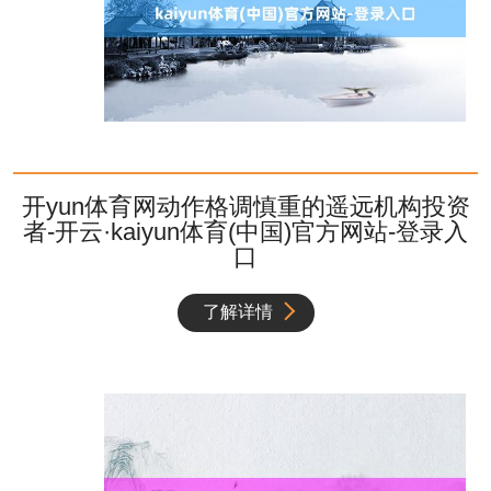
开yun体育网动作格调慎重的遥远机构投资
者-开云·kaiyun体育(中国)官方网站-登录入
口
了解详情