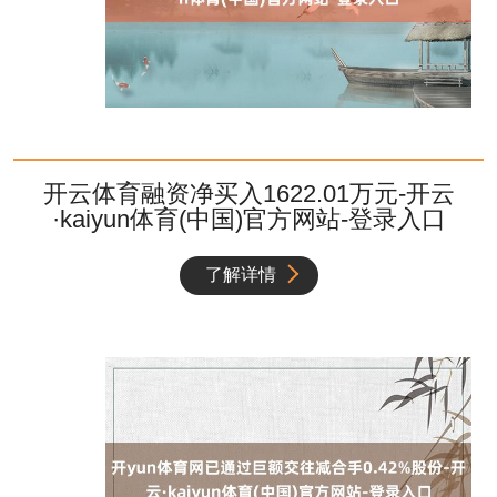
开云体育融资净买入1622.01万元-开云
·kaiyun体育(中国)官方网站-登录入口
了解详情