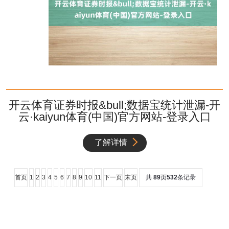
开云体育证券时报&bull;数据宝统计泄漏-开
云·kaiyun体育(中国)官方网站-登录入口
了解详情
首页
1
2
3
4
5
6
7
8
9
10
11
下一页
末页
共
89
页
532
条记录