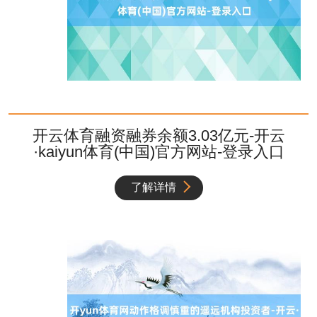
开云体育融资融券余额3.03亿元-开云
·kaiyun体育(中国)官方网站-登录入口
了解详情