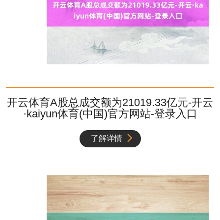
开云体育A股总成交额为21019.33亿元-开云
·kaiyun体育(中国)官方网站-登录入口
了解详情