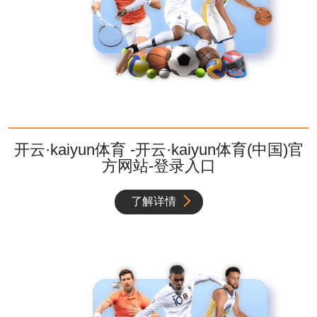
开云·kaiyun体育 -开云·kaiyun体育(中国)官
方网站-登录入口
了解详情