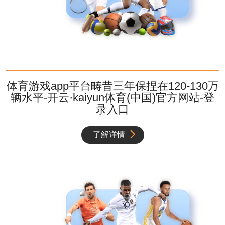
体育游戏app平台畴昔三年保捏在120-130万
辆水平-开云·kaiyun体育(中国)官方网站-登
录入口
了解详情