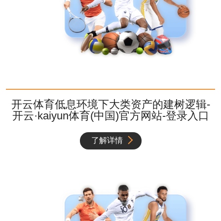
开云体育低息环境下大类资产的建树逻辑-
开云·kaiyun体育(中国)官方网站-登录入口
了解详情