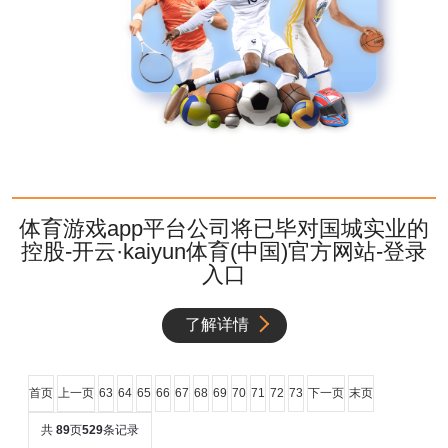
体育游戏app平台公司将已毕对国城实业的
控股-开云·kaiyun体育(中国)官方网站-登录
入口
了解详情
首页
上一页
63
64
65
66
67
68
69
70
71
72
73
下一页
末页
共
89
页
529
条记录