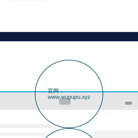
官网：
www.wupupu.xyz