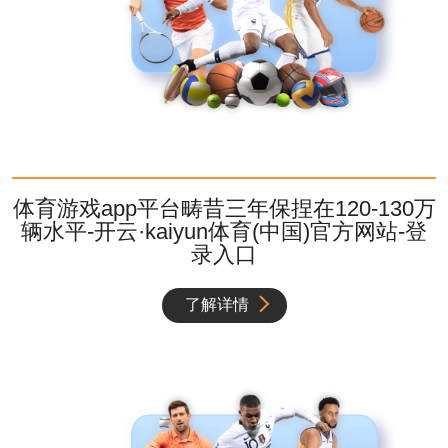
体育游戏app平台畴昔三年保捏在120-130万
辆水平-开云·kaiyun体育(中国)官方网站-登
录入口
了解详情