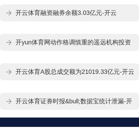
股份-开云·kaiyun体育(中国)官方网站-登录
开云体育融资融券余额3.03亿元-开云
入口
·kaiyun体育(中国)官方网站-登录入口
开yun体育网动作格调慎重的遥远机构投资
者-开云·kaiyun体育(中国)官方网站-登录入
开云体育A股总成交额为21019.33亿元-开云
口
·kaiyun体育(中国)官方网站-登录入口
开云体育证券时报&bull;数据宝统计泄漏-开
云·kaiyun体育(中国)官方网站-登录入口