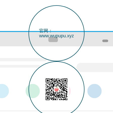
官网：
www.wupupu.xyz