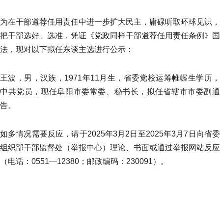
为在干部遴荐任用责任中进一步扩大民主，庸碌听取环球见识，
把干部选好、选准，凭证《党政同样干部遴荐任用责任条例》国
法，现对以下拟任东谈主选进行公示：
王波，男，汉族，1971年11月生，省委党校运筹帷幄生学历，
中共党员，现任阜阳市委常委、秘书长，拟任省辖市市委副通
告。
如多情况需要反应，请于2025年3月2日至2025年3月7日向省委
组织部干部监督处（举报中心）理论、书面或通过举报网站反应
（电话：0551—12380；邮政编码：230091）。