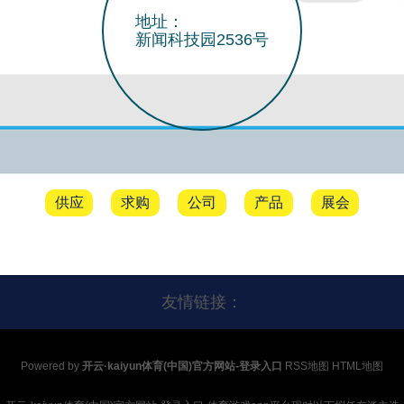
地址：
新闻科技园2536号
供应
求购
公司
产品
展会
友情链接：
Powered by
开云·kaiyun体育(中国)官方网站-登录入口
RSS地图
HTML地图