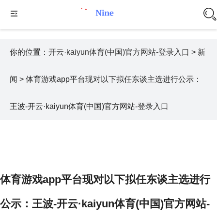
你的位置：
开云·kaiyun体育(中国)官方网站-登录入口
>
新
闻
> 体育游戏app平台现对以下拟任东谈主选进行公示：
王波-开云·kaiyun体育(中国)官方网站-登录入口
体育游戏app平台现对以下拟任东谈主选进行
公示：王波-开云·kaiyun体育(中国)官方网站-