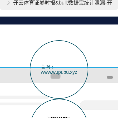
开云体育证券时报&bull;数据宝统计泄漏-开
云·kaiyun体育(中国)官方网站-登录入口
官网：
www.wupupu.xyz