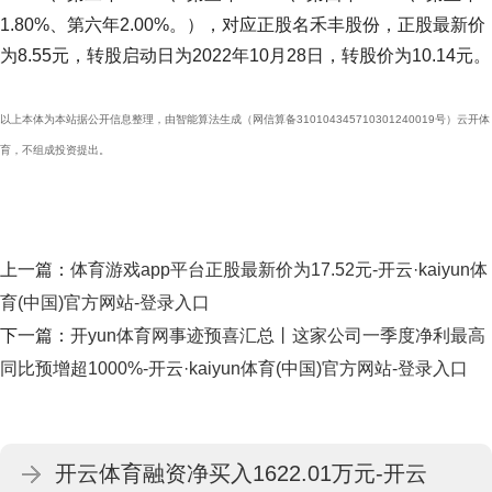
1.80%、第六年2.00%。），对应正股名禾丰股份，正股最新价
为8.55元，转股启动日为2022年10月28日，转股价为10.14元。
以上本体为本站据公开信息整理，由智能算法生成（网信算备310104345710301240019号）云开体
育，不组成投资提出。
上一篇：
体育游戏app平台正股最新价为17.52元-开云·kaiyun体
育(中国)官方网站-登录入口
下一篇：
开yun体育网事迹预喜汇总丨这家公司一季度净利最高
同比预增超1000%-开云·kaiyun体育(中国)官方网站-登录入口
开云体育融资净买入1622.01万元-开云