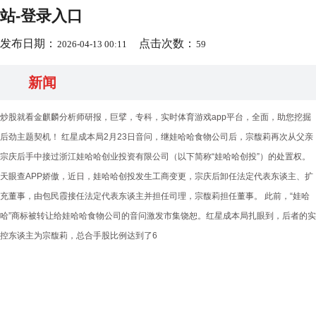
站-登录入口
发布日期：
点击次数：
2026-04-13 00:11
59
新闻
炒股就看金麒麟分析师研报，巨擘，专科，实时体育游戏app平台，全面，助您挖掘
后劲主题契机！ 红星成本局2月23日音问，继娃哈哈食物公司后，宗馥莉再次从父亲
宗庆后手中接过浙江娃哈哈创业投资有限公司（以下简称“娃哈哈创投”）的处置权。
天眼查APP娇傲，近日，娃哈哈创投发生工商变更，宗庆后卸任法定代表东谈主、扩
充董事，由包民霞接任法定代表东谈主并担任司理，宗馥莉担任董事。 此前，“娃哈
哈”商标被转让给娃哈哈食物公司的音问激发市集饶恕。红星成本局扎眼到，后者的实
控东谈主为宗馥莉，总合手股比例达到了6