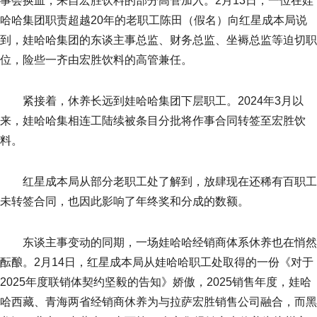
事会换血，来自宏胜饮料的部分高管加入。2月13日，一位在娃
哈哈集团职责超越20年的老职工陈田（假名）向红星成本局说
到，娃哈哈集团的东谈主事总监、财务总监、坐褥总监等迫切职
位，险些一齐由宏胜饮料的高管兼任。
紧接着，休养长远到娃哈哈集团下层职工。2024年3月以
来，娃哈哈集相连工陆续被条目分批将作事合同转签至宏胜饮
料。
红星成本局从部分老职工处了解到，放肆现在还稀有百职工
未转签合同，也因此影响了年终奖和分成的数额。
东谈主事变动的同期，一场娃哈哈经销商体系休养也在悄然
酝酿。2月14日，红星成本局从娃哈哈职工处取得的一份《对于
2025年度联销体契约坚毅的告知》娇傲，2025销售年度，娃哈
哈西藏、青海两省经销商休养为与拉萨宏胜销售公司融合，而黑