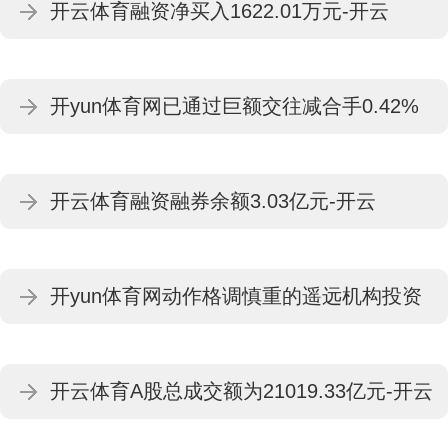
开云体育融资净买入1622.01万元-开云
·kaiyun体育(中国)官方网站-登录入口
开yun体育网已通过巨额交往减合手0.42%
股份-开云·kaiyun体育(中国)官方网站-登录
开云体育融资融券余额3.03亿元-开云
入口
·kaiyun体育(中国)官方网站-登录入口
开yun体育网动作格调慎重的遥远机构投资
者-开云·kaiyun体育(中国)官方网站-登录入
开云体育A股总成交额为21019.33亿元-开云
口
·kaiyun体育(中国)官方网站-登录入口