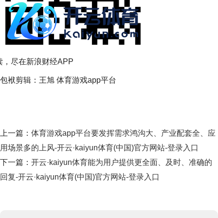
读，尽在新浪财经APP
包袱剪辑：王旭 体育游戏app平台
上一篇：
体育游戏app平台要发挥需求鸿沟大、产业配套全、应
用场景多的上风-开云·kaiyun体育(中国)官方网站-登录入口
下一篇：
开云·kaiyun体育能为用户提供更全面、及时、准确的
回复-开云·kaiyun体育(中国)官方网站-登录入口