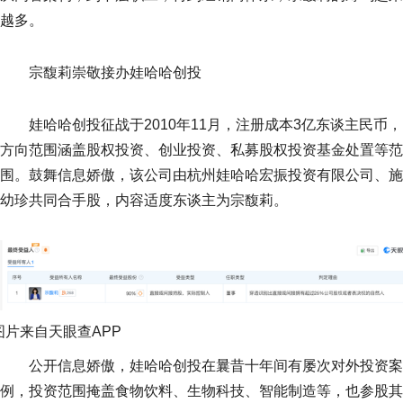
越多。
宗馥莉崇敬接办娃哈哈创投
娃哈哈创投征战于2010年11月，注册成本3亿东谈主民币，
方向范围涵盖股权投资、创业投资、私募股权投资基金处置等范
围。鼓舞信息娇傲，该公司由杭州娃哈哈宏振投资有限公司、施
幼珍共同合手股，内容适度东谈主为宗馥莉。
图片来自天眼查APP
公开信息娇傲，娃哈哈创投在曩昔十年间有屡次对外投资案
例，投资范围掩盖食物饮料、生物科技、智能制造等，也参股其