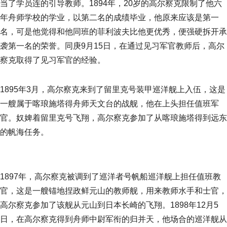
当了学员连的引导教师。1894年，20岁的高尔察克限制了他六
年舟师学校的学业，以第二名的成绩毕业，他原来应该是第一
名，可是他觉得和他同班的菲利波夫比他更优秀，便强硬拆开承
袭第一名的荣誉。同庚9月15日，在通过见习军官教师后，高尔
察克取得了见习军官的经验。
1895年3月，高尔察克来到了留里克号装甲巡洋舰上入伍，这是
一艘属于喀琅施塔得舟师天文台的战舰，他在上头担任值班军
官。奴婢着留里克号飞翔，高尔察克参加了从喀琅施塔得到远东
的帆海任务。
1897年，高尔察克被调到了巡洋者号帆船巡洋舰上担任值班教
官，这是一艘锚地捏政鲜元山的教师舰，用来教师水手和士官，
高尔察克参加了该舰从元山到日本长崎的飞翔。1898年12月5
日，在高尔察克得到舟师中尉军衔的归并天，他场合的巡洋舰从