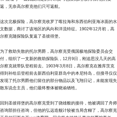
返，无奈高尔察克他们只可返航。
这次北极探险，高尔察克收罗了喀拉海和东西伯利亚海冰面的水
文数据，商讨了该地区的风向和洋流特征。1902年12月初，高
尔察克随探险队复返了圣彼得堡。
为了救助失散的托尔男爵，高尔察克受俄国极地探险委员会交
付，组织了一支新的救助探险队，12月9日，刚追思没几天的高
尔察克就带队登程前去。1903年3月8日，高尔察克在雅库茨克
得到补给后登程前去新西伯利亚群岛中的本尼特岛，但搜寻仅仅
发现了托尔男爵他们留住的部分物品以及飞翔日记，未能发现失
散东说念主员，他们最终整体被晓谕牺牲。
回到圣彼得堡的高尔察克受到了骁雄般的接待，他被调回了舟师
咨询部担任咨询，但他的弘远造舰计较被当局含糊了，高尔察克