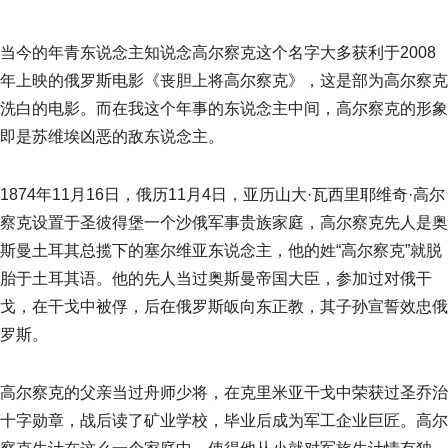
当今的年青东说念主知说念高尔察克这个名字大多获利于2008
年上映的俄罗斯电影《丧胆上将高尔察克》，这是部为高尔察克
洗白的电影。而在我这个年事的东说念主中间，高尔察克的形象
即是苏维埃凶恶的敌东说念主。
1874年11月16日，俄历11月4日，亚历山大·瓦西里耶维奇·高尔
察克设置于圣彼得堡一个沙俄军事贵族家庭，高尔察克先人是奥
斯曼土耳其总揽下的塞尔维亚东说念主，他的姓“高尔察克”就脱
胎于土耳其语。他的先人当过奥斯曼帝国大臣，参加过对俄干
戈，在干戈中被俘，后在俄罗斯皈向东正教，其子孙宣誓效忠俄
罗斯。
高尔察克的父亲当过舟师少将，在克里米亚干戈中荣获过圣乔治
十字勋章，战后读了矿业学校，毕业后成为军工企业巨匠。高尔