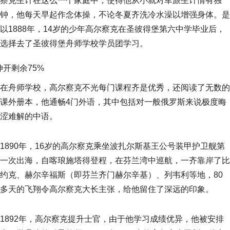
察克生计在这么一个家庭中，使得他从小就对军旅生计情有独
钟，他每天早起作念体操，不论冬夏齐洗冷水澡以增强身体。是
以1888年，14岁的少年高尔察克在圣彼得堡第六中学毕业后，
选择去了圣彼得堡舟师学校学员团学习。
伸开剩余75%
在舟师学校，高尔察克不光每门课程齐是优秀，还阅读了无数的
课外册本，他通畅4门外语，其中包括对一般俄罗斯来说极度晦
涩难解的中语。
1890年，16岁的高尔察克乘坐波扎尔斯基王公号装甲护卫舰第
一次出海，自喀琅施塔得登程，在芬兰湾中巡航，一齐靠岸了比
约克、赫尔辛福斯（即芬兰齐门赫尔辛基）、列韦利等地，80
多天的飞翔令高尔察克大长主张，给他留住了深远的印象。
1892年，高尔察克提升士官，由于他学习成绩优异，他被安排