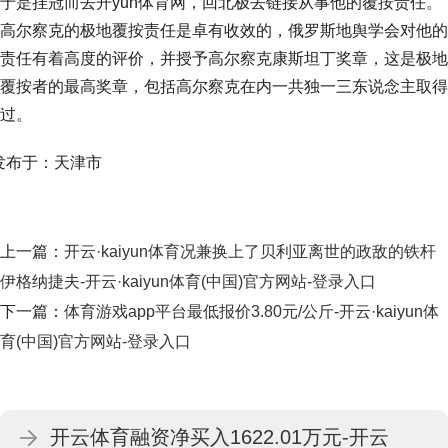
于是挂冠而去开yun体育网，回北极去链接从事他的覆按责任。
高尔察克的极地覆按责任是卓有收效的，俄罗斯地舆学会对他的
责任有着高度的评价，并授予高尔察克康斯坦丁奖章，这是极地
覆按者的最高奖章，包括高尔察克在内一共独一三东说念主取得
过。
发布于：天津市
上一篇：
开云·kaiyun体育况兼换上了贝利亚离世的政敌的铁杆
伊格纳捷夫-开云·kaiyun体育(中国)官方网站-登录入口
下一篇：
体育游戏app平台最低报价3.80元/公斤-开云·kaiyun体
育(中国)官方网站-登录入口
开云体育融资净买入1622.01万元-开云