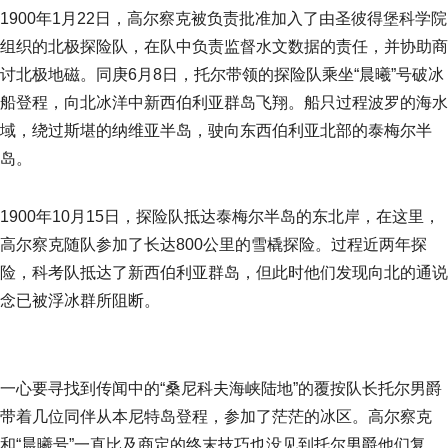
1900年1月22日，高尔察克被负责批准加入了由圣彼得堡科学院
组织的北极探险队，在队中负责监督水文数据的责任，并协助商
讨北极地磁。同庚6月8日，托尔带领的探险队乘坐“晨曦”号破冰
船登程，向北冰洋中新西伯利亚群岛飞翔。船只过程波罗的海水
域，绕过斯堪的纳维亚半岛，驶向东西伯利亚北部的泰梅尔半
岛。
1900年10月15日，探险队抵达泰梅尔半岛的东北岸，在这里，
高尔察克随队参加了长达800公里的雪橇探险。过程近两年探
险，科考队抵达了新西伯利亚群岛，但此时他们发现向北的通说
念已被浮冰群所阻断。
一心要寻找到传闻中的“桑尼科夫海峡陆地”的覆按队长托尔男爵
带着几位同伴从本尼特岛登程，参加了茫茫的冰区。高尔察克
和“晨曦号”一直比及商定的终末技巧也没见到托尔男爵他们复