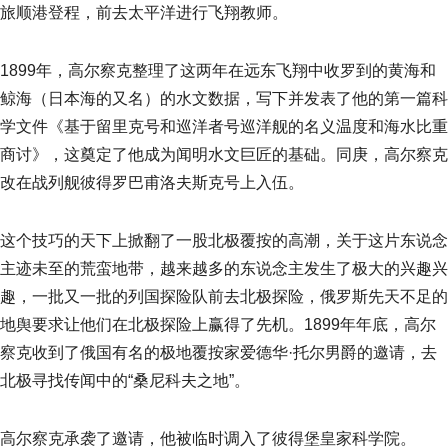
旅顺港登程，前去太平洋进行飞翔教师。
1899年，高尔察克整理了这两年在远东飞翔中收罗到的黄海和
鲸海（日本海的又名）的水文数据，写下并发表了他的第一篇科
学文件《基于留里克号和巡洋者号巡洋舰的名义温度和海水比重
商讨》，这奠定了他成为闻明水文巨匠的基础。同庚，高尔察克
改在战列舰彼得罗巴甫洛夫斯克号上入伍。
这个技巧的天下上掀翻了一股北极覆按的高潮，关于这片东说念
主迹未至的荒蛮地带，越来越多的东说念主发生了极大的兴趣兴
趣，一批又一批的列国探险队前去北极探险，俄罗斯先天不足的
地舆要求让他们在北极探险上赢得了先机。1899年年底，高尔
察克收到了俄国有名的极地覆按家爱德华·托尔男爵的邀请，去
北极寻找传闻中的“桑尼科夫之地”。
高尔察克承袭了邀请，他被临时调入了彼得堡皇家科学院。