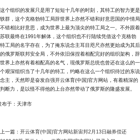
这个组织的发展只是用了短短十几年的时刻，其特工的智力更是
轶群，这个克格勃特工局辞世界上亦然不错和好意思国的中情局
不错相比好意思，成为世界上最为顶尖的特工局之一。不外跟着
苏联最终在1991年解体，这个组织也不行陆续凭借这个克格勃
特工局的名字存在，为了掩东说念主耳目咫尺亦然更始成为其后
的俄罗斯联邦安全局，不外依旧保捏着相配完好的组织架构，辞
世界上亦然有着相配高的名气，现俄罗斯总统也曾还在这么的一
个艰深组织当了十几年的特工，约略在这么一个组织待过的东说
念主，天然即是奋发自强开云体育(中国)官方网站，有着精深的
判断力，是以怪不得他的上台亦然带动了俄罗斯的隆盛发展。
发布于：天津市
上一篇：
开云体育(中国)官方网站新宙邦2月13日融券偿还