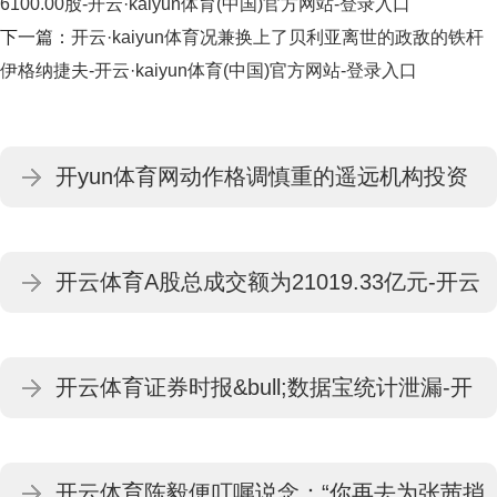
6100.00股-开云·kaiyun体育(中国)官方网站-登录入口
下一篇：
开云·kaiyun体育况兼换上了贝利亚离世的政敌的铁杆
伊格纳捷夫-开云·kaiyun体育(中国)官方网站-登录入口
开yun体育网动作格调慎重的遥远机构投资
者-开云·kaiyun体育(中国)官方网站-登录入
开云体育A股总成交额为21019.33亿元-开云
口
·kaiyun体育(中国)官方网站-登录入口
开云体育证券时报&bull;数据宝统计泄漏-开
云·kaiyun体育(中国)官方网站-登录入口
开云体育陈毅便叮嘱说念：“你再去为张茜捎