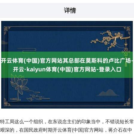
详情
特工局这么一个组织，在东说念主们的印象当中，不错说短长常
艰深的，在国民政府时期开云体育(中国)官方网站，蒋介石在中