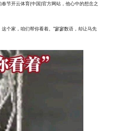
春节开云体育(中国)官方网站，他心中的想念之
，这个家，咱们帮你看着。”寥寥数语，却让马先