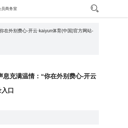
会员商务室
外别费心-开云·kaiyun体育(中国)官方网站-
声息充满温情：“你在外别费心-开云
登录入口