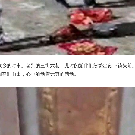
家乡的时事。老到的三街六巷，儿时的游伴们纷繁出刻下镜头前
泪夺眶而出，心中涌动着无穷的感动。