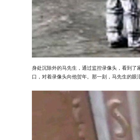
身处沉除外的马先生，通过监控录像头，看到了
口，对着录像头向他贺年。那一刻，马先生的眼