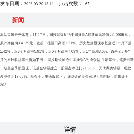
发布日期：
点击次数：
2026-03-20 13:11
167
新闻
本站音讯云开体育，1月17日，国投瑞银灿艳中国搀杂A最新单元净值为1.0909元，
累计净值为3.4139元，较前一往翌日高潮1.21%。历史数据显现该基金近1个月下落
1.42%，近3个月高潮5.91%，近6个月高潮7.69%，近1年高潮3.6%。该基金近6个
月的累计收益率走势如下图： 国投瑞银灿艳中国搀杂A为搀杂型-生动基金，笔据最新
一期基金季报显现，该基金钞票建立：股票占净值比91.51%，无债券类钞票，现款
占净值比18.66%。基金十大重仓股如下： 该基金的基金司理为周想捷，周想捷于
202
详情