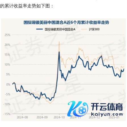
的累计收益率走势如下图：