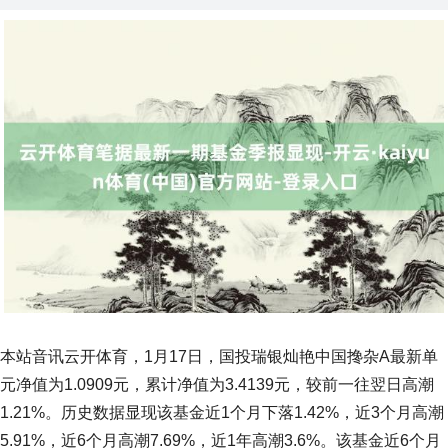
本站音讯云开体育，1月17日，国投瑞银灿艳中国搀杂A最新单
元净值为1.0909元，累计净值为3.4139元，较前一往翌日高潮
1.21%。历史数据显现该基金近1个月下落1.42%，近3个月高潮
5.91%，近6个月高潮7.69%，近1年高潮3.6%。该基金近6个月