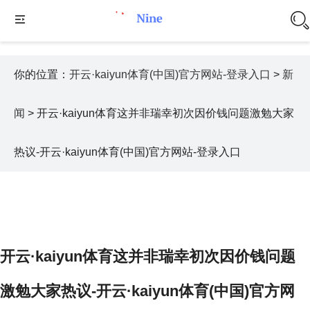
你的位置：
开云·kaiyun体育(中国)官方网站-登录入口
>
新
闻
> 开云·kaiyun体育这并非瑞幸初次因价钱问题激勉大家
热议-开云·kaiyun体育(中国)官方网站-登录入口
开云·kaiyun体育这并非瑞幸初次因价钱问题
激勉大家热议-开云·kaiyun体育(中国)官方网