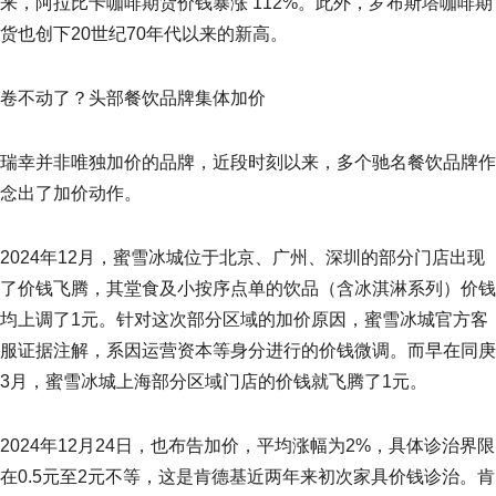
来，阿拉比卡咖啡期货价钱暴涨 112%。此外，罗布斯塔咖啡期
货也创下20世纪70年代以来的新高。
卷不动了？头部餐饮品牌集体加价
瑞幸并非唯独加价的品牌，近段时刻以来，多个驰名餐饮品牌作
念出了加价动作。
2024年12月，蜜雪冰城位于北京、广州、深圳的部分门店出现
了价钱飞腾，其堂食及小按序点单的饮品（含冰淇淋系列）价钱
均上调了1元。针对这次部分区域的加价原因，蜜雪冰城官方客
服证据注解，系因运营资本等身分进行的价钱微调。而早在同庚
3月，蜜雪冰城上海部分区域门店的价钱就飞腾了1元。
2024年12月24日，也布告加价，平均涨幅为2%，具体诊治界限
在0.5元至2元不等，这是肯德基近两年来初次家具价钱诊治。肯