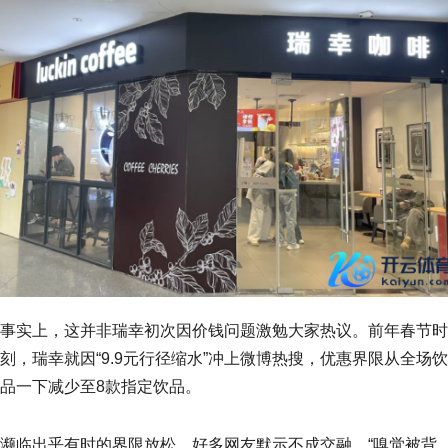
事实上，这并非瑞幸初次因价钱问题激勉大家热议。前年春节时
刻，瑞幸就因“9.9元行径缩水”冲上微博热搜，优惠界限从全场饮
品一下减少至8款指定饮品。
濒临出乎有时的界限放松，好多网友默示不成交融，“嗅觉被背