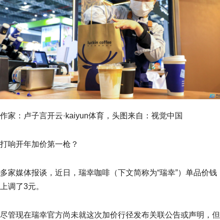
作家：卢子言开云·kaiyun体育，头图来自：视觉中国
打响开年加价第一枪？
多家媒体报谈，近日，瑞幸咖啡（下文简称为“瑞幸”）单品价钱
上调了3元。
尽管现在瑞幸官方尚未就这次加价行径发布关联公告或声明，但