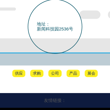
地址：
新闻科技园2536号
供应
求购
公司
产品
展会
友情链接：