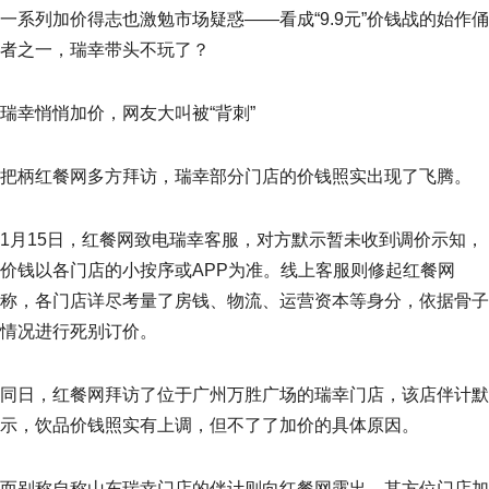
一系列加价得志也激勉市场疑惑——看成“9.9元”价钱战的始作俑
者之一，瑞幸带头不玩了？
瑞幸悄悄加价，网友大叫被“背刺”
把柄红餐网多方拜访，瑞幸部分门店的价钱照实出现了飞腾。
1月15日，红餐网致电瑞幸客服，对方默示暂未收到调价示知，
价钱以各门店的小按序或APP为准。线上客服则修起红餐网
称，各门店详尽考量了房钱、物流、运营资本等身分，依据骨子
情况进行死别订价。
同日，红餐网拜访了位于广州万胜广场的瑞幸门店，该店伴计默
示，饮品价钱照实有上调，但不了了加价的具体原因。
而别称自称山东瑞幸门店的伴计则向红餐网露出，其方位门店加