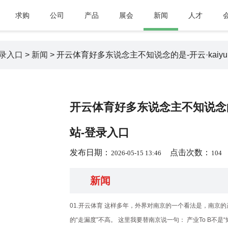
求购
公司
产品
展会
新闻
人才
登录入口
>
新闻
> 开云体育好多东说念主不知说念的是-开云·kaiy
开云体育好多东说念主不知说念的是
站-登录入口
发布日期：
点击次数：
2026-05-15 13:46
104
新闻
01.开云体育 这样多年，外界对南京的一个看法是，南京的
的“走漏度”不高。 这里我要替南京说一句： 产业To B不是