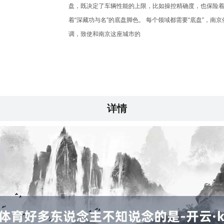
盘，既决定了车辆性能的上限，比如操控精确度，也保险着
着“深藏功与名”的底盘脚色。 每个领域都需要“底盘”，南
调，致使和南京这座城市的
详情