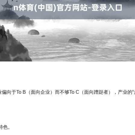
向于To B（面向企业）而不够To C（面向蹧跶者），产业的“
”特色。