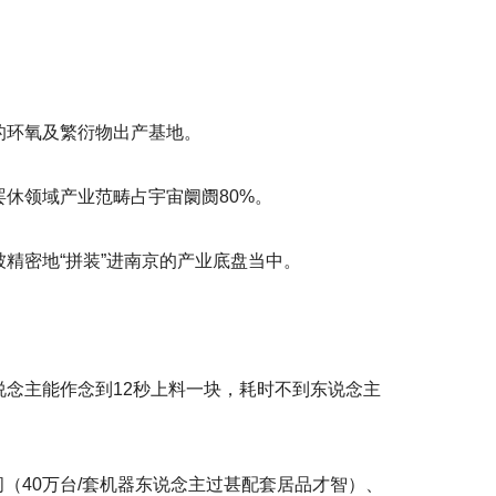
的环氧及繁衍物出产基地。
休领域产业范畴占宇宙阛阓80%。
精密地“拼装”进南京的产业底盘当中。
念主能作念到12秒上料一块，耗时不到东说念主
间（40万台/套机器东说念主过甚配套居品才智）、