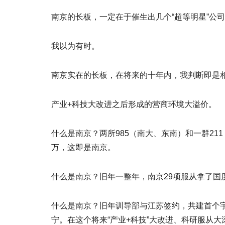
南京的长板，一定在于催生出几个“超等明星”公
我以为有时。
南京实在的长板，在将来的十年内，我判断即是
产业+科技大改进之后形成的营商环境大溢价。
什么是南京？两所985（南大、东南）和一群2
万，这即是南京。
什么是南京？旧年一整年，南京29项服从拿了国度
什么是南京？旧年训导部与江苏签约，共建首个
宁。在这个将来“产业+科技”大改进、科研服从