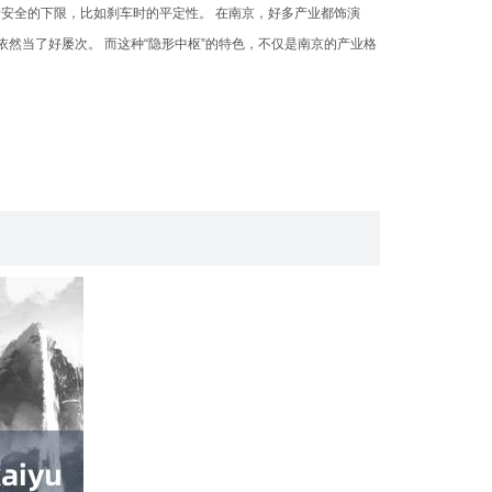
安全的下限，比如刹车时的平定性。 在南京，好多产业都饰演
京依然当了好屡次。 而这种“隐形中枢”的特色，不仅是南京的产业格