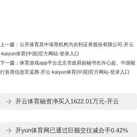
上一篇：
云开体育其中保荐机构为吉利证券股份有限公司-开云
·kaiyun体育(中国)官方网站-登录入口
下一篇：
体育游戏app平台北京市政府副秘书长许心超、中国银
行首席信息官孟茜-开云·kaiyun体育(中国)官方网站-登录入口
开云体育融资净买入1622.01万元-开云
·kaiyun体育(中国)官方网站-登录入口
开yun体育网已通过巨额交往减合手0.42%