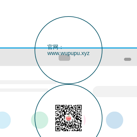
官网：
www.wupupu.xyz