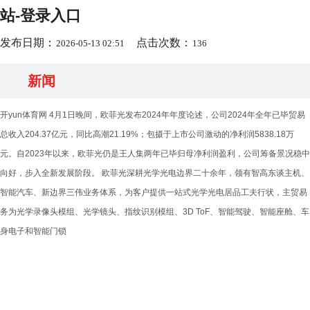
站-登录入口
发布日期：
点击次数：
2026-05-13 02:51
136
新闻
开yun体育网 4月1日晚间，欧菲光发布2024年年度论述，公司2024年全年已毕贸易
总收入204.37亿元，同比高潮21.19%；包摄于上市公司激动的净利润5838.18万
元。自2023年以来，欧菲光仍是王人集两年已毕归母净利润盈利，公司筹备景况稳中
向好，步入全新发展阶段。 欧菲光深耕光学光电边界二十余年，领有智高东谈主机、
智能汽车、新边界三伟业务体系，为客户提供一站式光学光电居品工夫行状，主贸易
务为光学录像头模组、光学镜头、指纹识别模组、3D ToF、智能驾驶、智能座舱、车
身电子和智能门锁