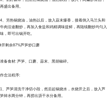
再盛出备用。
4、另热锅烧油，油热以后，放入蒜末爆香，接着倒入马兰头和
牛肉沿途翻炒，再加入食盐和鸡精调味提鲜，再陆续翻炒均匀入
味，即可出锅开吃。
伸开剩余87%芦笋炒口蘑
准备食材: 芦笋、口蘑、蒜末、黑胡椒碎。
作念法程序:
1、芦笋清洗干净切小段，然后起锅烧水，水烧开之后，放入芦
笋焯水两分钟，再捞出沥干水分备用。