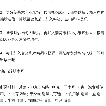
2、切好姜蒜末和小米辣，接着热锅烧油，油热以后，放入瘦肉
煸炒油煎，煸炒至变色后，加入料酒、生抽调味提鲜。
3、陆续翻炒均匀入味后，再加入姜蒜末和小小米辣炒香，接着
倒入芦笋沿途翻炒均匀。
4、终末加入食盐和鸡精调味提鲜，再陆续翻炒均匀入味，即可
出锅开吃。
芹菜马蹄炒木耳
所需材料：芹菜 200克；马蹄 100克；干木耳 30克（泡发后使
用）；大蒜 2瓣；干辣椒 适量（可选）；食用油 适量；盐 适
量；生抽 适量；白胡椒粉 适量；料酒 适量