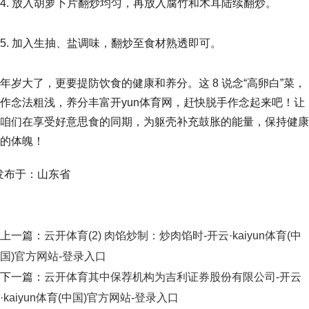
4. 放入胡萝卜片翻炒均匀，再放入腐竹和木耳陆续翻炒。
5. 加入生抽、盐调味，翻炒至食材熟透即可。
年岁大了，更要提防饮食的健康和养分。这 8 说念“高卵白”菜，
作念法粗浅，养分丰富开yun体育网，赶快脱手作念起来吧！让
咱们在享受好意思食的同期，为躯壳补充鼓胀的能量，保持健康
的体魄！
发布于：山东省
上一篇：
云开体育(2) 肉馅炒制：炒肉馅时-开云·kaiyun体育(中
国)官方网站-登录入口
下一篇：
云开体育其中保荐机构为吉利证券股份有限公司-开云
·kaiyun体育(中国)官方网站-登录入口