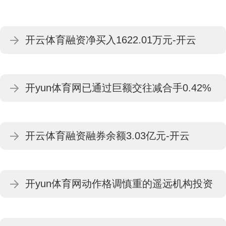
开云体育融资净买入1622.01万元-开云
·kaiyun体育(中国)官方网站-登录入口
开yun体育网已通过巨额交往减合手0.42%
股份-开云·kaiyun体育(中国)官方网站-登录
开云体育融资融券余额3.03亿元-开云
入口
·kaiyun体育(中国)官方网站-登录入口
开yun体育网动作格调慎重的遥远机构投资
者-开云·kaiyun体育(中国)官方网站-登录入