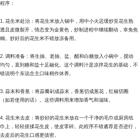
程序：
1. 花生米处治：将花生米放入锅中，用中小火迟缓炒至花生熟
透且皮微裂开，情态变为金黄色，炒制进程中继续翻动，幸免焦
糊。炒好后的花生米不错放凉备用。
2. 调料准备：将生抽、老抽、盐、醋和白糖放入小碗中，搅动
均匀，直到糖和盐十足融化。这个调料汁是凉拌花生的基础，不
错说明个东说念主口味稍作休养。
3. 蒜末和香葱：将蒜瓣剁成蒜末，香葱切成葱花，红椒切圈
（如若使用的话）。这些调料用来增加香气和滋味。
4. 花生米去皮：将炒好的花生米放在一个干净的毛巾或厨房纸
巾上，轻轻搓揉花生皮，使皮零碎。此程序不错遴荐是否进行，
去皮后的花生口感更缜密。