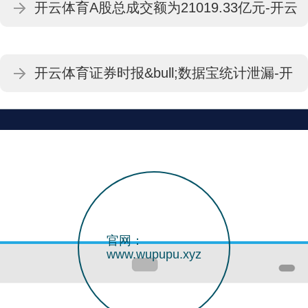
开云体育A股总成交额为21019.33亿元-开云
口
·kaiyun体育(中国)官方网站-登录入口
开云体育证券时报&bull;数据宝统计泄漏-开
云·kaiyun体育(中国)官方网站-登录入口
官网：
www.wupupu.xyz