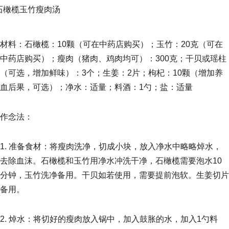
石橄榄玉竹瘦肉汤
材料：石橄榄：10颗（可在中药店购买）；玉竹：20克（可在
中药店购买）；瘦肉（猪肉、鸡肉均可）：300克；干贝或瑶柱
（可选，增加鲜味）：3个；生姜：2片；枸杞：10颗（增加养
血后果，可选）；净水：适量；料酒：1勺；盐：适量
作念法：
1. 准备食材：将瘦肉洗净，切成小块，放入净水中略略焯水，
去除血沫。石橄榄和玉竹用净水冲洗干净，石橄榄需要泡水10
分钟，玉竹洗净备用。干贝如若使用，需要提前泡软。生姜切片
备用。
2. 焯水：将切好的瘦肉放入锅中，加入鼓胀的水，加入1勺料