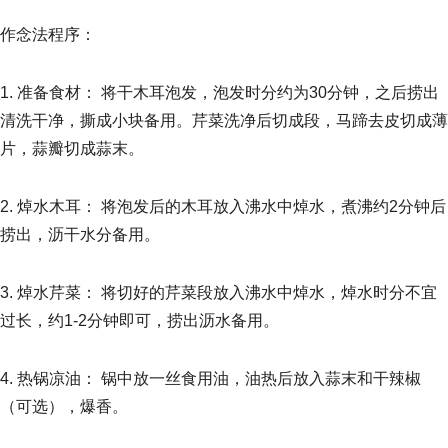
作念法程序：
1. 准备食材： 将干木耳泡发，泡发时分约为30分钟，之后捞出
清洗干净，撕成小块备用。芹菜洗净后切成段，马蹄去皮切成薄
片，蒜瓣切成蒜末。
2. 焯水木耳： 将泡发后的木耳放入沸水中焯水，煮沸约2分钟后
捞出，沥干水分备用。
3. 焯水芹菜： 将切好的芹菜段放入沸水中焯水，焯水时分不宜
过长，约1-2分钟即可，捞出沥水备用。
4. 热锅凉油： 锅中放一丝食用油，油热后放入蒜末和干辣椒
（可选），爆香。