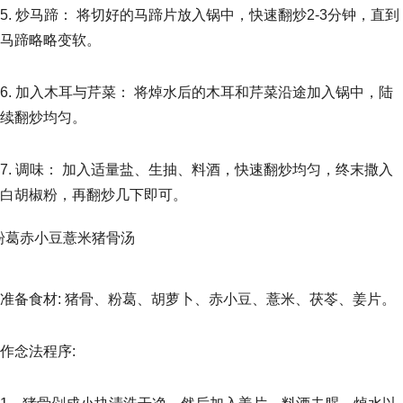
5. 炒马蹄： 将切好的马蹄片放入锅中，快速翻炒2-3分钟，直到
马蹄略略变软。
6. 加入木耳与芹菜： 将焯水后的木耳和芹菜沿途加入锅中，陆
续翻炒均匀。
7. 调味： 加入适量盐、生抽、料酒，快速翻炒均匀，终末撒入
白胡椒粉，再翻炒几下即可。
粉葛赤小豆薏米猪骨汤
准备食材: 猪骨、粉葛、胡萝卜、赤小豆、薏米、茯苓、姜片。
作念法程序: