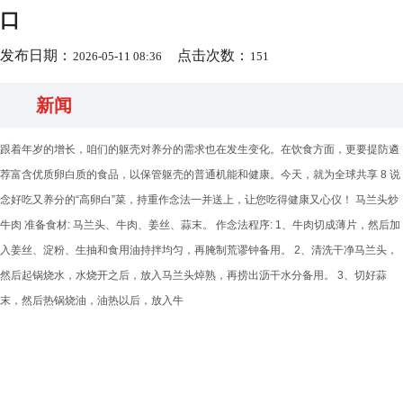
口
发布日期：
点击次数：
2026-05-11 08:36
151
新闻
跟着年岁的增长，咱们的躯壳对养分的需求也在发生变化。在饮食方面，更要提防遴
荐富含优质卵白质的食品，以保管躯壳的普通机能和健康。今天，就为全球共享 8 说
念好吃又养分的“高卵白”菜，持重作念法一并送上，让您吃得健康又心仪！ 马兰头炒
牛肉 准备食材: 马兰头、牛肉、姜丝、蒜末。 作念法程序: 1、牛肉切成薄片，然后加
入姜丝、淀粉、生抽和食用油持拌均匀，再腌制荒谬钟备用。 2、清洗干净马兰头，
然后起锅烧水，水烧开之后，放入马兰头焯熟，再捞出沥干水分备用。 3、切好蒜
末，然后热锅烧油，油热以后，放入牛