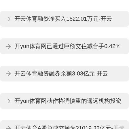
开云体育融资净买入1622.01万元-开云
·kaiyun体育(中国)官方网站-登录入口
开yun体育网已通过巨额交往减合手0.42%
股份-开云·kaiyun体育(中国)官方网站-登录
开云体育融资融券余额3.03亿元-开云
入口
·kaiyun体育(中国)官方网站-登录入口
开yun体育网动作格调慎重的遥远机构投资
者-开云·kaiyun体育(中国)官方网站-登录入
开云体育A股总成交额为21019.33亿元-开云