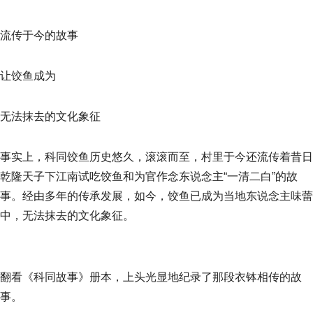
流传于今的故事
让饺鱼成为
无法抹去的文化象征
事实上，科同饺鱼历史悠久，滚滚而至，村里于今还流传着昔日
乾隆天子下江南试吃饺鱼和为官作念东说念主“一清二白”的故
事。经由多年的传承发展，如今，饺鱼已成为当地东说念主味蕾
中，无法抹去的文化象征。
翻看《科同故事》册本，上头光显地纪录了那段衣钵相传的故
事。