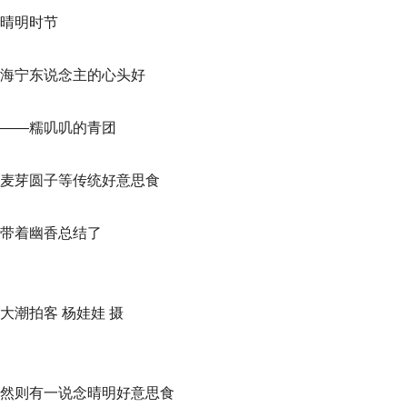
晴明时节
海宁东说念主的心头好
——糯叽叽的青团
麦芽圆子等传统好意思食
带着幽香总结了
大潮拍客 杨娃娃 摄
然则有一说念晴明好意思食