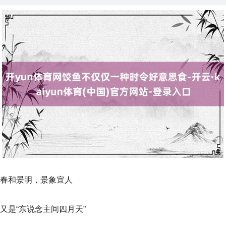
春和景明，景象宜人
又是“东说念主间四月天”