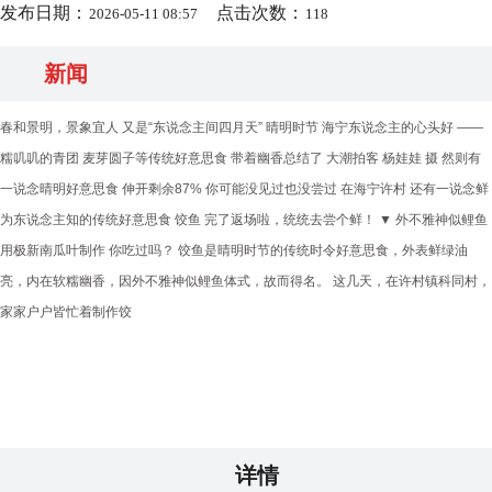
发布日期：
点击次数：
2026-05-11 08:57
118
新闻
春和景明，景象宜人 又是“东说念主间四月天” 晴明时节 海宁东说念主的心头好 ——
糯叽叽的青团 麦芽圆子等传统好意思食 带着幽香总结了 大潮拍客 杨娃娃 摄 然则有
一说念晴明好意思食 伸开剩余87% 你可能没见过也没尝过 在海宁许村 还有一说念鲜
为东说念主知的传统好意思食 饺鱼 完了返场啦，统统去尝个鲜！ ▼ 外不雅神似鲤鱼
用极新南瓜叶制作 你吃过吗？ 饺鱼是晴明时节的传统时令好意思食，外表鲜绿油
亮，内在软糯幽香，因外不雅神似鲤鱼体式，故而得名。 这几天，在许村镇科同村，
家家户户皆忙着制作饺
详情