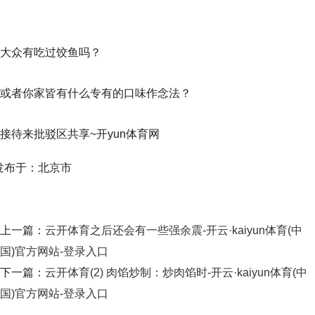
大众有吃过饺鱼吗？
或者你家皆有什么专有的口味作念法？
接待来批驳区共享~开yun体育网
发布于：北京市
上一篇：
云开体育之后还会有一些强余震-开云·kaiyun体育(中
国)官方网站-登录入口
下一篇：
云开体育(2) 肉馅炒制：炒肉馅时-开云·kaiyun体育(中
国)官方网站-登录入口