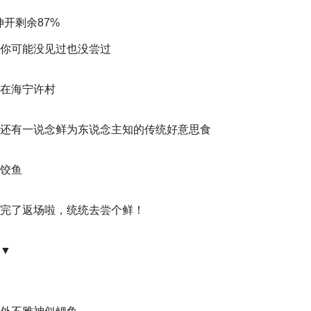
伸开剩余87%
你可能没见过也没尝过
在海宁许村
还有一说念鲜为东说念主知的传统好意思食
饺鱼
完了返场啦，统统去尝个鲜！
▼