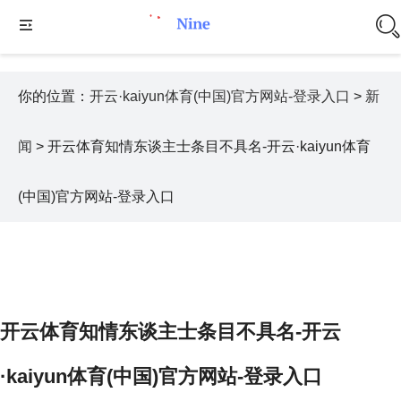
你的位置：
开云·kaiyun体育(中国)官方网站-登录入口
>
新
闻
> 开云体育知情东谈主士条目不具名-开云·kaiyun体育
(中国)官方网站-登录入口
开云体育知情东谈主士条目不具名-开云
·kaiyun体育(中国)官方网站-登录入口