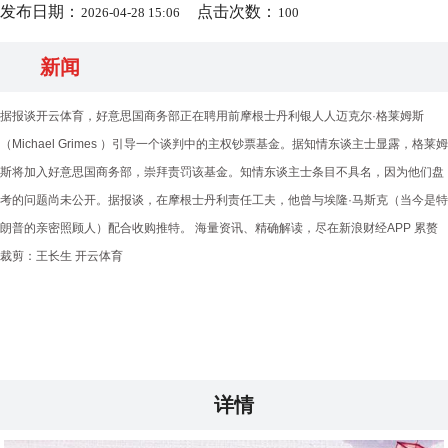
发布日期：
点击次数：
2026-04-28 15:06
100
新闻
据报谈开云体育，好意思国商务部正在聘用前摩根士丹利银人人迈克尔·格莱姆斯
（Michael Grimes ）引导一个谈判中的主权钞票基金。据知情东谈主士显露，格莱姆
斯将加入好意思国商务部，崇拜责罚该基金。知情东谈主士条目不具名，因为他们盘
考的问题尚未公开。据报谈，在摩根士丹利责任工夫，他曾与埃隆·马斯克（当今是特
朗普的亲密照顾人）配合收购推特。 海量资讯、精确解读，尽在新浪财经APP 累赘
裁剪：王长生 开云体育
详情