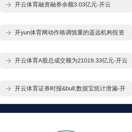
开云体育融资融券余额3.03亿元-开云
入口
·kaiyun体育(中国)官方网站-登录入口
开yun体育网动作格调慎重的遥远机构投资
者-开云·kaiyun体育(中国)官方网站-登录入
开云体育A股总成交额为21019.33亿元-开云
口
·kaiyun体育(中国)官方网站-登录入口
开云体育证券时报&bull;数据宝统计泄漏-开
云·kaiyun体育(中国)官方网站-登录入口